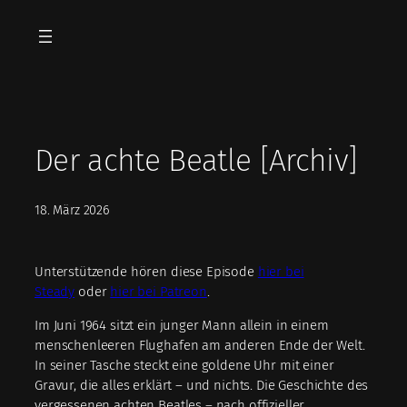
Zum
Inhalt
springen
Der achte Beatle [Archiv]
18. März 2026
Unterstützende hören diese Episode
hier bei
Steady
oder
hier bei Patreon
.
Im Juni 1964 sitzt ein junger Mann allein in einem
menschenleeren Flughafen am anderen Ende der Welt.
In seiner Tasche steckt eine goldene Uhr mit einer
Gravur, die alles erklärt – und nichts. Die Geschichte des
vergessenen achten Beatles – nach offizieller