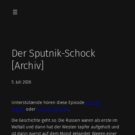
Zum
Inhalt
springen
Der Sputnik-Schock
[Archiv]
5. Juli 2026
Unterstützende hören diese Episode
hier bei
Steady
oder
hier bei Patreon
.
Die Geschichte geht so: Die Russen waren als erste im
Weltall und dann hat der Westen tapfer aufgeholt und
ist dann zuerst auf dem Mond gelandet. Wegen einer