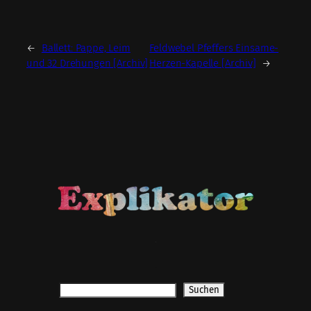
←
Ballett: Pappe, Leim
Feldwebel Pfeffers Einsame-
und 32 Drehungen [Archiv]
Herzen-Kapelle [Archiv]
→
.
.
Suchen
Suchen