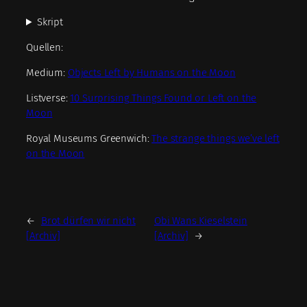
Skript
Quellen:
Medium:
Objects Left by Humans on the Moon
Listverse:
10 Surprising Things Found or Left on the
Moon
Royal Museums Greenwich:
The strange things we’ve left
on the Moon
←
Brot dürfen wir nicht
Obi Wans Kieselstein
[Archiv]
[Archiv]
→