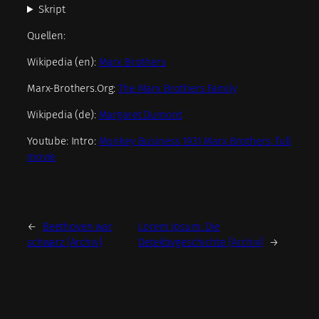
Skript
Quellen:
Wikipedia (en):
Marx Brothers
Marx-Brothers.Org:
The Marx Brothers Family
Wikipedia (de):
Margaret Dumont
Youtube: Intro:
Monkey Business 1931 Marx Brothers, full
movie
←
Beethoven war
Lorem Ipsum: Die
schwarz [Archiv]
Detektivgeschichte [Archiv]
→