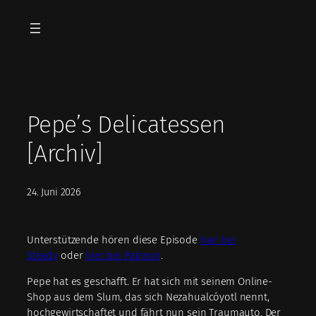
Zum
Inhalt
springen
Pepe’s Delicatessen
[Archiv]
24. Juni 2026
Unterstützende hören diese Episode
hier bei
Steady
oder
hier bei Patreon
.
Pepe hat es geschafft. Er hat sich mit seinem Online-
Shop aus dem Slum, das sich Nezahualcóyotl nennt,
hochgewirtschaftet und fährt nun sein Traumauto. Der